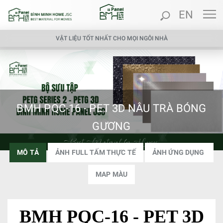
EN
VẬT LIỆU TỐT NHẤT CHO MỌI NGÔI NHÀ
BMH PQC-16 - PET 3D NÂU TRÀ BÓNG
GƯƠNG
MÔ TẢ
ẢNH FULL TẤM THỰC TẾ
ẢNH ỨNG DỤNG
MAP MÀU
BMH PQC-16 - PET 3D