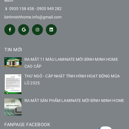
Minh
📱 0935 158 438 - 0905 949 282
binhminhhome.info@gmail.com
TIN MỚI
RA MẮT 11 MÀU LAMINATE MỚI BÌNH MINH HOME
CAO CẤP
THƯ NGỎ - CẬP NHẬT TÌNH HÌNH HOẠT ĐỘNG MÙA
LŨ 2025
RA MẮT SẢN PHẨM LAMINATE MỚI BÌNH MINH HOME
FANPAGE FACEBOOK