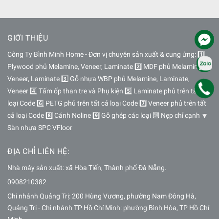
GIỚI THIỆU
Công Ty Bình Minh Home - Đơn vị chuyên sản xuất & cung ứng: 1️⃣
Plywood phủ Melamine, Veneer, Laminate 2️⃣ MDF phủ Melamine,
Veneer, Laminate 3️⃣ Gỗ nhựa WBP phủ Melamine, Laminate,
Veneer 4️⃣ Tấm ốp than tre và Phụ kiện 5️⃣ Laminate phủ trên tất cả
loại Code 6️⃣ PETG phủ trên tất cả loại Code 7️⃣ Veneer phủ trên tất
cả loại Code 8️⃣ Cánh Noline 9️⃣ Gỗ ghép các loại 🔟 Nẹp chỉ cạnh 🔽
Sàn nhựa SPC VFloor
ĐỊA CHỈ LIÊN HỆ:
Nhà máy sản xuất: xã Hòa Tiến, Thành phố Đà Nẵng.
0908210382
Chi nhánh Quảng Trị: 200 Hùng Vương, phường Nam Đông Hà,
Quảng Trị - Chi nhánh TP Hồ Chí Minh: phường Bình Hòa, TP Hồ Chí