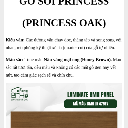
GỖ SỒI PRINCESS
(PRINCESS OAK)
Kiểu vân:
Các đường vân chạy dọc, thẳng tắp và song song với
nhau, mô phỏng kỹ thuật xẻ tia (quarter cut) của gỗ tự nhiên.
Màu sắc:
Tone màu
Nâu vàng mật ong (Honey Brown).
Màu
sắc rất tươi tắn, đều màu và không có các mắt gỗ đen hay vết
nứt, tạo cảm giác sạch sẽ và chỉn chu.