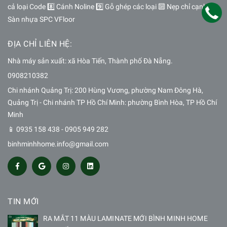
cả loại Code 8️⃣ Cánh Noline 9️⃣ Gỗ ghép các loại 🔟 Nẹp chỉ cạnh 🔽
Sàn nhựa SPC VFloor
ĐỊA CHỈ LIÊN HỆ:
Nhà máy sản xuất: xã Hòa Tiến, Thành phố Đà Nẵng.
0908210382
Chi nhánh Quảng Trị: 200 Hùng Vương, phường Nam Đông Hà,
Quảng Trị - Chi nhánh TP Hồ Chí Minh: phường Bình Hòa, TP Hồ Chí
Minh
📱 0935 158 438 - 0905 949 282
binhminhhome.info@gmail.com
TIN MỚI
RA MẮT 11 MÀU LAMINATE MỚI BÌNH MINH HOME