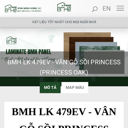
EN
VẬT LIỆU TỐT NHẤT CHO MỌI NGÔI NHÀ
BMH LK 479EV - VÂN GỖ SỒI PRINCESS
(PRINCESS OAK)
MÔ TẢ
MAP MÀU
BMH LK 479EV - VÂN