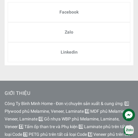
Facebook
Zalo
Linkedin
GIỚI THIỆU
Công Ty Bình Minh Home - Đơn vị chuyên sản xuất & cung ứng: 1️⃣
Plywood phủ Melamine, Veneer, Laminate 2️⃣ MDF phủ Melamine,
Veneer, Laminate 3️⃣ Gỗ nhựa WBP phủ Melamine, Laminate,
Veneer 4️⃣ Tấm ốp than tre và Phụ kiện 5️⃣ Laminate phủ trên tất cả
loại Code 6️⃣ PETG phủ trên tất cả loại Code 7️⃣ Veneer phủ trên tất