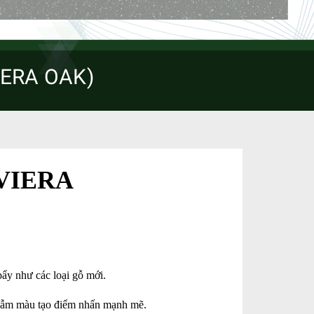
IERA OAK)
IVIERA
ẩy như các loại gỗ mới.
ỗ sẫm màu tạo điểm nhấn mạnh mẽ.