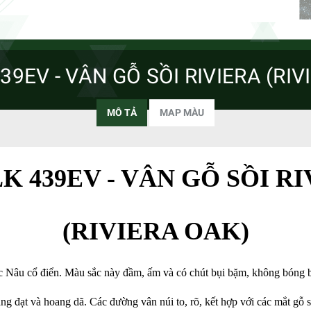
39EV - VÂN GỖ SỒI RIVIERA (RIV
MÔ TẢ
MAP MÀU
K 439EV - VÂN GỖ SỒI R
(RIVIERA OAK)
 Nâu cổ điển. Màu sắc này đầm, ấm và có chút bụi bặm, không bóng b
ng đạt và hoang dã. Các đường vân núi to, rõ, kết hợp với các mắt g