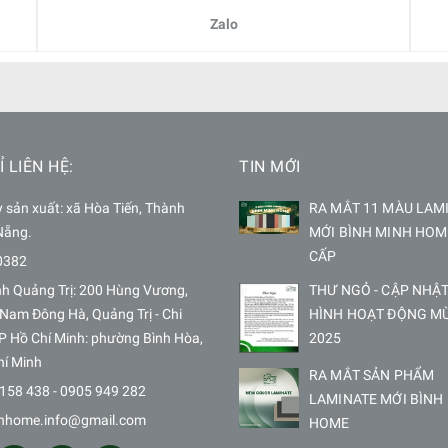
Zalo
Ỉ LIÊN HỆ:
TIN MỚI
sản xuất: xã Hòa Tiến, Thành
RA MẮT 11 MÀU LAM
Nẵng.
MỚI BÌNH MINH HOM
CẤP
0382
nh Quảng Trị: 200 Hùng Vương,
THƯ NGỎ - CẬP NHẬT
Nam Đông Hà, Quảng Trị - Chi
HÌNH HOẠT ĐỘNG M
P Hồ Chí Minh: phường Bình Hòa,
2025
hí Minh
RA MẮT SẢN PHẨM
158 438 - 0905 949 282
LAMINATE MỚI BÌNH
hhome.info@gmail.com
HOME