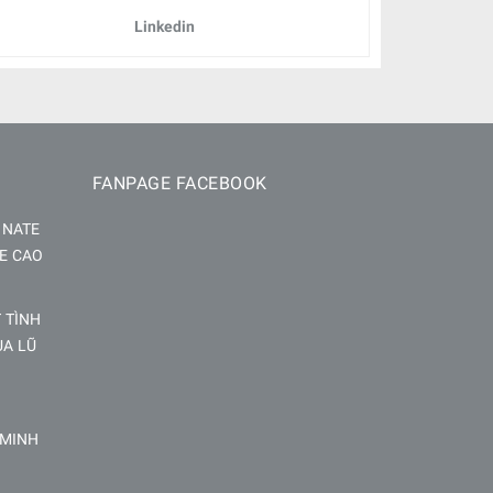
Linkedin
FANPAGE FACEBOOK
INATE
E CAO
 TÌNH
ÙA LŨ
 MINH