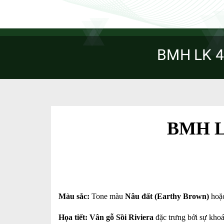
BMH LK 4
BMH L
Màu sắc:
Tone màu
Nâu đất (Earthy Brown)
hoặc
Họa tiết: Vân gỗ Sồi Riviera
đặc trưng bởi sự khoá