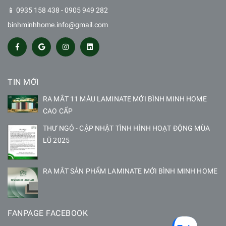
📱 0935 158 438 - 0905 949 282
binhminhhome.info@gmail.com
TIN MỚI
RA MẮT 11 MÀU LAMINATE MỚI BÌNH MINH HOME
CAO CẤP
THƯ NGỎ - CẬP NHẬT TÌNH HÌNH HOẠT ĐỘNG MÙA
LŨ 2025
RA MẮT SẢN PHẨM LAMINATE MỚI BÌNH MINH HOME
FANPAGE FACEBOOK