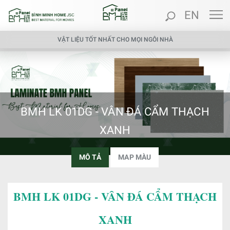
EN
VẬT LIỆU TỐT NHẤT CHO MỌI NGÔI NHÀ
BMH LK 01DG - VÂN ĐÁ CẨM THẠCH
XANH
MÔ TẢ
MAP MÀU
BMH LK 01DG - VÂN ĐÁ CẨM THẠCH
XANH