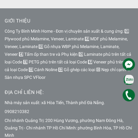
GIỚI THIỆU
Công Ty Bình Minh Home - Đơn vị chuyên sản xuất & cung ứng: 1️⃣
Plywood phủ Melamine, Veneer, Laminate 2️⃣ MDF phủ Melamine,
Veneer, Laminate 3️⃣ Gỗ nhựa WBP phủ Melamine, Laminate,
Veneer 4️⃣ Tấm ốp than tre và Phụ kiện 5️⃣ Laminate phủ trên tất cả
loại Code 6️⃣ PETG phủ trên tất cả loại Code 7️⃣ Veneer phủ trên tất
cả loại Code 8️⃣ Cánh Noline 9️⃣ Gỗ ghép các loại 🔟 Nẹp chỉ cạnh 🔽
Sàn nhựa SPC VFloor
ĐỊA CHỈ LIÊN HỆ:
Nhà máy sản xuất: xã Hòa Tiến, Thành phố Đà Nẵng.
0908210382
Chi nhánh Quảng Trị: 200 Hùng Vương, phường Nam Đông Hà,
Quảng Trị - Chi nhánh TP Hồ Chí Minh: phường Bình Hòa, TP Hồ Chí
Minh