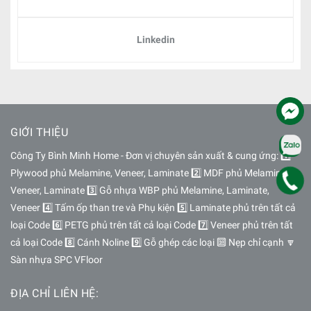
Linkedin
GIỚI THIỆU
Công Ty Bình Minh Home - Đơn vị chuyên sản xuất & cung ứng: 1️⃣
Plywood phủ Melamine, Veneer, Laminate 2️⃣ MDF phủ Melamine,
Veneer, Laminate 3️⃣ Gỗ nhựa WBP phủ Melamine, Laminate,
Veneer 4️⃣ Tấm ốp than tre và Phụ kiện 5️⃣ Laminate phủ trên tất cả
loại Code 6️⃣ PETG phủ trên tất cả loại Code 7️⃣ Veneer phủ trên tất
cả loại Code 8️⃣ Cánh Noline 9️⃣ Gỗ ghép các loại 🔟 Nẹp chỉ cạnh 🔽
Sàn nhựa SPC VFloor
ĐỊA CHỈ LIÊN HỆ: