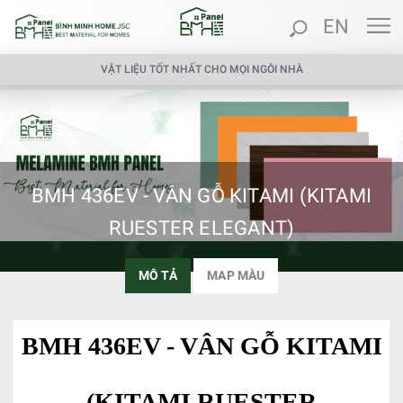
EN
VẬT LIỆU TỐT NHẤT CHO MỌI NGÔI NHÀ
BMH 436EV - VÂN GỖ KITAMI (KITAMI
RUESTER ELEGANT)
MÔ TẢ
MAP MÀU
BMH 436EV - VÂN GỖ KITAMI
(KITAMI RUESTER