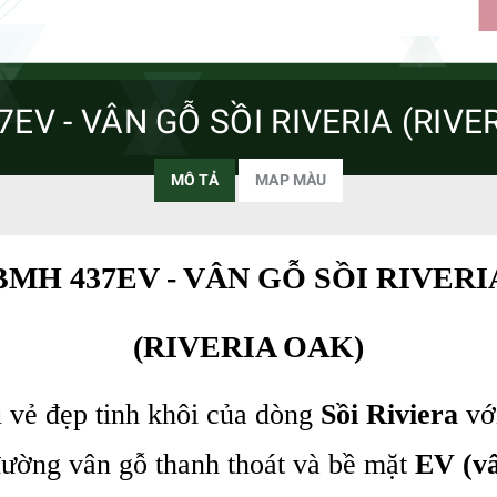
EV - VÂN GỖ SỒI RIVERIA (RIVE
MÔ TẢ
​​​​​​​MAP MÀU
BMH 437EV - VÂN GỖ SỒI RIVERI
(RIVERIA OAK)
 vẻ đẹp tinh khôi của dòng
Sồi Riviera
vớ
 đường vân gỗ thanh thoát và bề mặt
EV (vâ