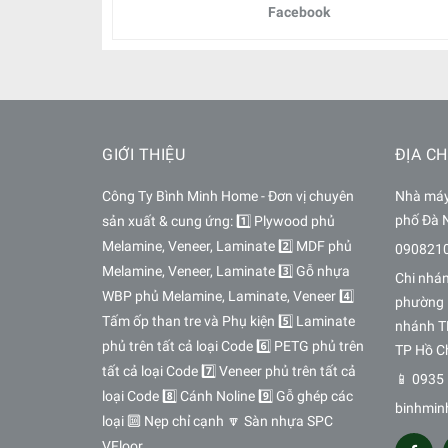
Facebook
GIỚI THIỆU
ĐỊA CH
Công Ty Bình Minh Home - Đơn vị chuyên
Nhà máy 
phố Đà 
sản xuất & cung ứng: 1️⃣ Plywood phủ
Melamine, Veneer, Laminate 2️⃣ MDF phủ
090821
Melamine, Veneer, Laminate 3️⃣ Gỗ nhựa
Chi nhá
WBP phủ Melamine, Laminate, Veneer 4️⃣
phường 
Tấm ốp than tre và Phụ kiện 5️⃣ Laminate
nhánh T
phủ trên tất cả loại Code 6️⃣ PETG phủ trên
TP Hồ C
tất cả loại Code 7️⃣ Veneer phủ trên tất cả
📱 0935 
loại Code 8️⃣ Cánh Noline 9️⃣ Gỗ ghép các
binhmin
loại 🔟 Nẹp chỉ cạnh 🔽 Sàn nhựa SPC
VFloor