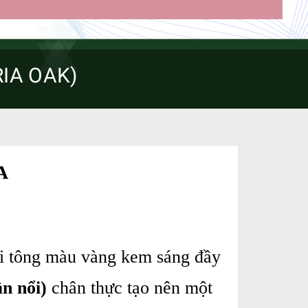
RIA OAK)
A
i tông màu vàng kem sáng đầy
n nổi)
chân thực tạo nên một