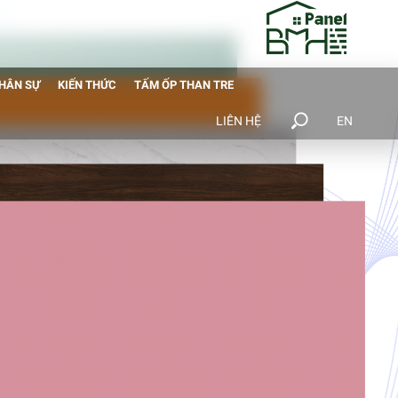
NHÂN SỰ
KIẾN THỨC
TẤM ỐP THAN TRE
LIÊN HỆ
EN