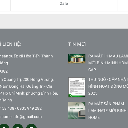
Zalo
Ỉ LIÊN HỆ:
TIN MỚI
sản xuất: xã Hòa Tiến, Thành
RA MẮT 11 MÀU LAM
Nẵng.
MỚI BÌNH MINH HOM
CẤP
0382
nh Quảng Trị: 200 Hùng Vương,
THƯ NGỎ - CẬP NHẬT
Nam Đông Hà, Quảng Trị - Chi
HÌNH HOẠT ĐỘNG M
P Hồ Chí Minh: phường Bình Hòa,
2025
hí Minh
RA MẮT SẢN PHẨM
158 438 - 0905 949 282
LAMINATE MỚI BÌNH
hhome.info@gmail.com
HOME