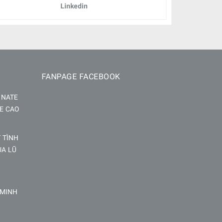
Linkedin
FANPAGE FACEBOOK
INATE
E CAO
 TÌNH
ÙA LŨ
 MINH