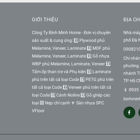
GIỚI THIỆU
ĐỊA CH
Công Ty Bình Minh Home - Đơn vị chuyên
Nhà máy 
phố Đà 
sản xuất & cung ứng: 1️⃣ Plywood phủ
Melamine, Veneer, Laminate 2️⃣ MDF phủ
090821
Melamine, Veneer, Laminate 3️⃣ Gỗ nhựa
Chi nhá
WBP phủ Melamine, Laminate, Veneer 4️⃣
phường 
Tấm ốp than tre và Phụ kiện 5️⃣ Laminate
nhánh T
phủ trên tất cả loại Code 6️⃣ PETG phủ trên
TP Hồ C
tất cả loại Code 7️⃣ Veneer phủ trên tất cả
📱 0935 
loại Code 8️⃣ Cánh Noline 9️⃣ Gỗ ghép các
binhmin
loại 🔟 Nẹp chỉ cạnh 🔽 Sàn nhựa SPC
VFloor