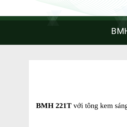
BMH
BMH 221T
với tông kem sáng