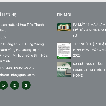
Ỉ LIÊN HỆ:
TIN MỚI
sản xuất: xã Hòa Tiến, Thành
RA MẮT 11 MÀU LAM
Nẵng.
MỚI BÌNH MINH HOM
CẤP
0382
nh Quảng Trị: 200 Hùng Vương,
THƯ NGỎ - CẬP NHẬT
Nam Đông Hà, Quảng Trị - Chi
HÌNH HOẠT ĐỘNG M
P Hồ Chí Minh: phường Bình Hòa,
2025
hí Minh
RA MẮT SẢN PHẨM
158 438 - 0905 949 282
LAMINATE MỚI BÌNH
hhome.info@gmail.com
HOME