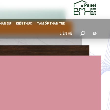
NHÂN SỰ
KIẾN THỨC
TẤM ỐP THAN TRE
LIÊN HỆ
EN