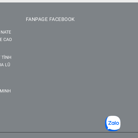
FANPAGE FACEBOOK
INATE
E CAO
 TÌNH
ÙA LŨ
 MINH