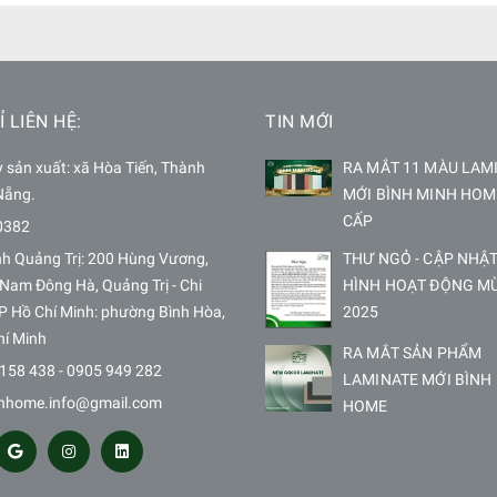
Ỉ LIÊN HỆ:
TIN MỚI
sản xuất: xã Hòa Tiến, Thành
RA MẮT 11 MÀU LAM
Nẵng.
MỚI BÌNH MINH HOM
CẤP
0382
nh Quảng Trị: 200 Hùng Vương,
THƯ NGỎ - CẬP NHẬT
Nam Đông Hà, Quảng Trị - Chi
HÌNH HOẠT ĐỘNG M
P Hồ Chí Minh: phường Bình Hòa,
2025
hí Minh
RA MẮT SẢN PHẨM
158 438 - 0905 949 282
LAMINATE MỚI BÌNH
hhome.info@gmail.com
HOME