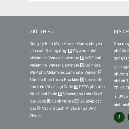
GIỚI THIỆU
ĐỊA CH
Công Ty Bình Minh Home - Đơn vị chuyên
Nhà máy 
phố Đà 
sản xuất & cung ứng: 1️⃣ Plywood phủ
Melamine, Veneer, Laminate 2️⃣ MDF phủ
090821
Melamine, Veneer, Laminate 3️⃣ Gỗ nhựa
Chi nhá
WBP phủ Melamine, Laminate, Veneer 4️⃣
phường 
Tấm ốp than tre và Phụ kiện 5️⃣ Laminate
nhánh T
phủ trên tất cả loại Code 6️⃣ PETG phủ trên
TP Hồ C
tất cả loại Code 7️⃣ Veneer phủ trên tất cả
📱 0935 
loại Code 8️⃣ Cánh Noline 9️⃣ Gỗ ghép các
binhmin
loại 🔟 Nẹp chỉ cạnh 🔽 Sàn nhựa SPC
VFloor