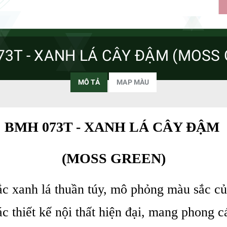
73T - XANH LÁ CÂY ĐẬM (MOSS 
MÔ TẢ
MAP MÀU
BMH 073T - XANH LÁ CÂY ĐẬM
(MOSS GREEN)
xanh lá thuần túy, mô phỏng màu sắc của 
ác thiết kế nội thất hiện đại, mang phong 