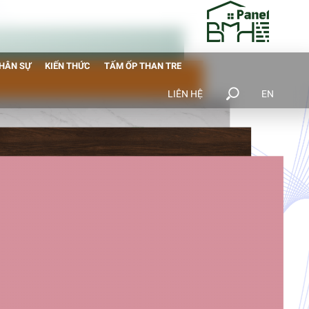
NHÂN SỰ
KIẾN THỨC
TẤM ỐP THAN TRE
LIÊN HỆ
EN