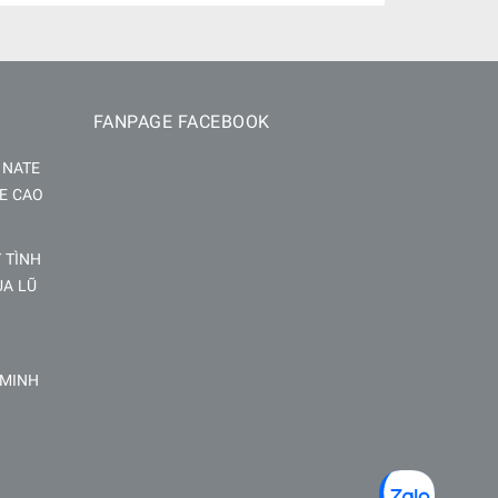
FANPAGE FACEBOOK
INATE
E CAO
 TÌNH
ÙA LŨ
 MINH