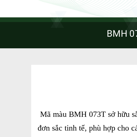
BMH 0
Mã màu BMH 073T sở hữu sắc 
đơn sắc tinh tế, phù hợp cho c