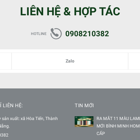
LIÊN HỆ & HỢP TÁC
0908210382
HOTLINE
Zalo
Ỉ LIÊN HỆ:
TIN MỚI
sản xuất: xã Hòa Tiến, Thành
RA MẮT 11 MÀU LAM
Nẵng.
MỚI BÌNH MINH HOM
CẤP
0382