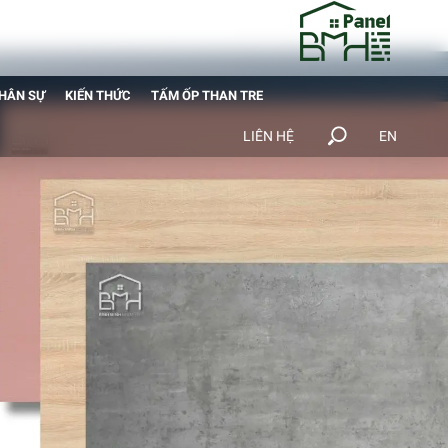
NHÂN SỰ
KIẾN THỨC
TẤM ỐP THAN TRE
LIÊN HỆ
EN