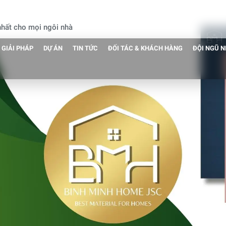
 nhất cho mọi ngôi nhà
GIẢI PHÁP
DỰ ÁN
TIN TỨC
ĐỐI TÁC & KHÁCH HÀNG
ĐỘI NGŨ 