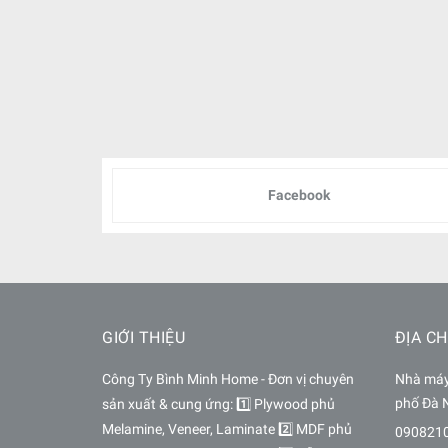
Facebook
GIỚI THIỆU
ĐỊA CH
Công Ty Bình Minh Home - Đơn vị chuyên
Nhà máy 
phố Đà 
sản xuất & cung ứng: 1️⃣ Plywood phủ
Melamine, Veneer, Laminate 2️⃣ MDF phủ
090821